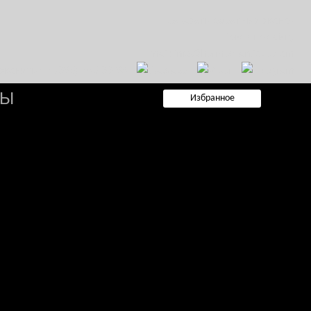
Заказать обратный звонок
Поиск по сайту
E-mail: info@hermes-antique.com
+7 (985) 765-99-88
ТЫ
Избранное