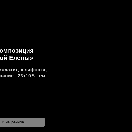
композиция
той Елены»
 малахит, шлифовка,
ание 23х10,5 см.
В избранное