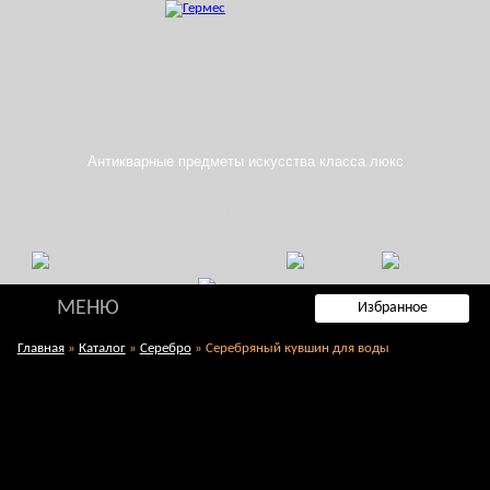
Антикварные предметы искусства класса люкс
Заказать обратный звонок
Поиск по сайту
E-mail: info@hermes-antique.com
+7 (985) 765-99-88
МЕНЮ
Избранное
Главная
»
Каталог
»
Серебро
»
Серебряный кувшин для воды