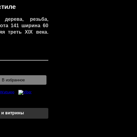
стиле
 дерева, резьба,
сота 141 ширина 60
яя треть XIX века.
В избранное
 и витрины