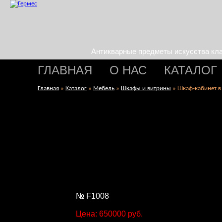
Антикварные предметы искусства кл
ГЛАВНАЯ
О НАС
КАТАЛОГ
Главная
»
Каталог
»
Мебель
»
Шкафы и витрины
»
Шкаф-кабинет в
№ F1008
Цена: 650000 руб.