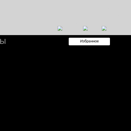
Заказать обратный звонок
Поиск по сайту
E-mail: info@hermes-antique.com
+7 (985) 765-99-88
ТЫ
Избранное