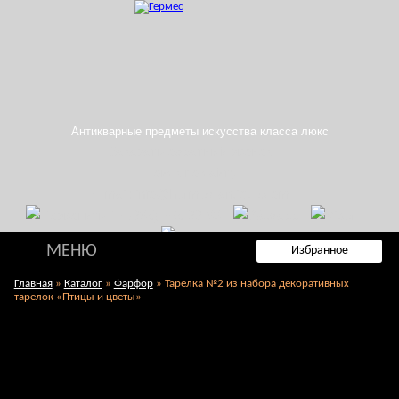
Антикварные предметы искусства класса люкс
Заказать обратный звонок
Поиск по сайту
E-mail: info@hermes-antique.com
+7 (985) 765-99-88
МЕНЮ
Избранное
Главная
»
Каталог
»
Фарфор
»
Тарелка №2 из набора декоративных
тарелок «Птицы и цветы»