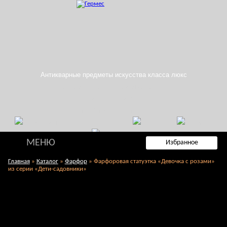
Антикварные предметы искусства класса люкс
Заказать обратный звонок
Поиск по сайту
E-mail: info@hermes-antique.com
+7 (985) 765-99-88
МЕНЮ
Избранное
Главная
»
Каталог
»
Фарфор
»
Фарфоровая статуэтка «Девочка с розами»
из серии «Дети-садовники»