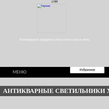
17fff
Антикварные предметы искусства класса люкс
Заказать обратный звонок
Поиск по сайту
E-mail: antirmes@gmail.com
+7 985 7659988
Избранное
МЕНЮ
АНТИКВАРНЫЕ СВЕТИЛЬНИКИ X